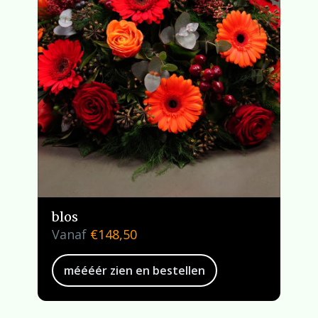
blos
Vanaf
€
148,50
méééér zien en bestellen