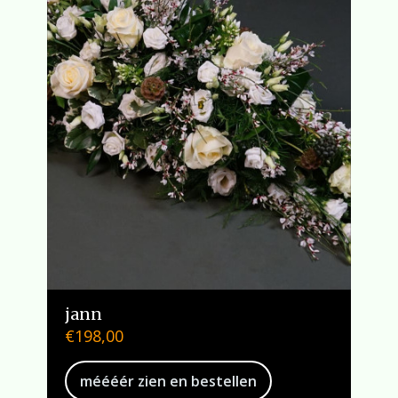
jann
€
198,00
méééér zien en bestellen