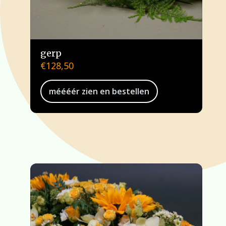
gerp
€
128,50
méééér zien en bestellen