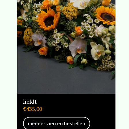
heldt
€
435,00
méééér zien en bestellen