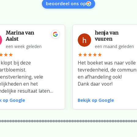
beoordeel ons op
Marina van
henja van
Aalst
vuuren
een week geleden
een maand geleden
 klopt bij deze
Het boeket was naar volle
artbloemist.
tevredenheid, de communi
ienstverlening, vele
en afhandeling ook!
lijkheden en het
Dank daar voor!
ndelijke resultaat laten
s te wensen over.
jk op Google
Bekijk op Google
voor jullie fantastische
mwerk dat met zoveel zorg
efde is gemaakt!