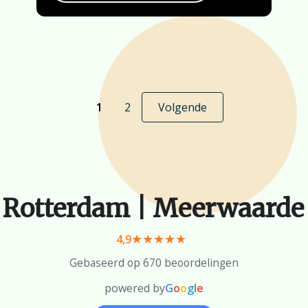
1
2
Volgende
 Rotterdam | Meerwaarde
4,9
Gebaseerd op 670 beoordelingen
powered by
G
o
o
g
l
e