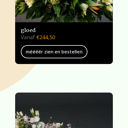
gloed
Vanaf
€
244,50
méééér zien en bestellen