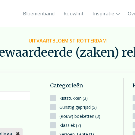
Bloemenband
Rouwlint
Inspiratie
Ov
Het rouwboeket in hartvorm
UITVAARTBLOEMIST ROTTERDAM
Liefdevol vormgegeven
ewaardeerde (zaken) rel
Orchidee rouwstuk
De phalaenopsis-orchidee
0
Categorieën
Feyenoord rouwstuk
Kiststukken
(3)
Sport en bloemen gaan hand in hand
Gunstig geprijsd
(5)
(Rouw) boeketten
(3)
Klassiek
(7)
llega
✖
Seizoen; Lente
(1)