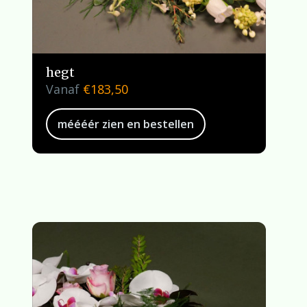
hegt
Vanaf
€
183,50
méééér zien en bestellen