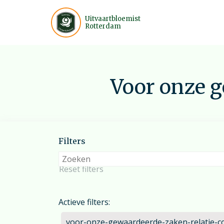
Uitvaartbloemist
Rotterdam
Inspiratie
Wij helpen u graag op weg bij
Voor onze g
veelvoorkomende afwegingen.
Heeft u vragen?
Mail
of bel/chat vanaf 07:30 tot 19:3
Filters
7 dagen per week.
Reset filters
Actieve filters:
voor-onze-gewaardeerde-zaken-relatie-co