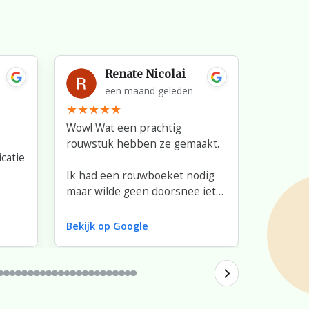
Renate Nicolai
een maand geleden
Wow! Wat een prachtig
Very nic
rouwstuk hebben ze gemaakt.
with flow
catie
minute'
Ik had een rouwboeket nodig
haven't 
maar wilde geen doorsnee iets.
Good pri
Ze hebben goed met mij mee
buquet.
gedacht en verschillende
Bekijk op Google
Bekijk o
opties besproken. De keuze
van bloemen, hoe het was
opgemaakt en de afhandeling
er omheen. Top!