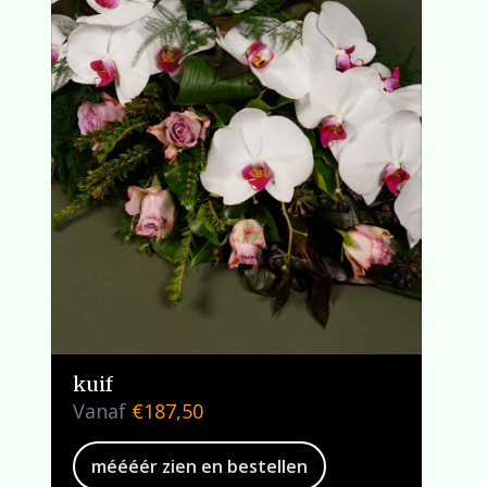
kuif
Vanaf
€
187,50
méééér zien en bestellen