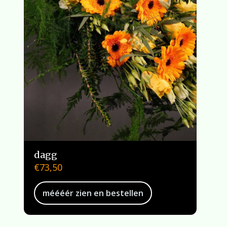
dagg
€
73,50
méééér zien en bestellen