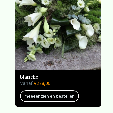
blanche
Vanaf
€
278,00
méééér zien en bestellen