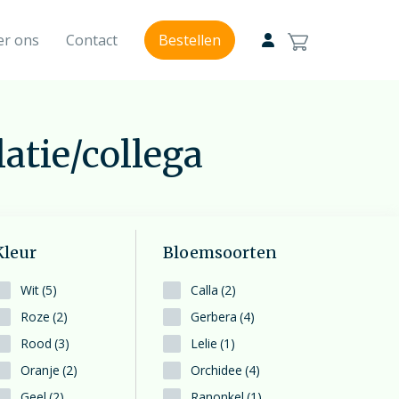
er ons
Contact
Bestellen
Modern rouwbloemwerk
Modern geschikt
atie/collega
Van en voor kinderen rouwstuk
Kinderlijk mooi
Kleur
Bloemsoorten
Veldboeket
Wit
(5)
Calla
(2)
Bloem, bloemen, bloemenzee
Roze
(2)
Gerbera
(4)
Rood
(3)
Lelie
(1)
Oranje
(2)
Orchidee
(4)
Geel
(2)
Ranonkel
(1)