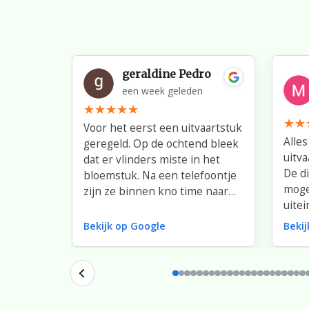
geraldine Pedro
een week geleden
Voor het eerst een uitvaartstuk
Alles
geregeld. Op de ochtend bleek
uitva
dat er vlinders miste in het
De d
bloemstuk. Na een telefoontje
moge
zijn ze binnen kno time naar
uitei
Den Haag gereden met
niet
vlinders om alsnog in het
Bekijk op Google
Beki
Dank 
bloemstuk te plaatsten. Dit was
bloe
super.
en li