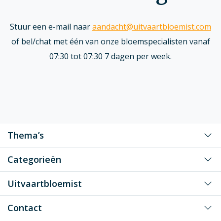
Stuur een e-mail naar
aandacht@uitvaartbloemist.com
of bel/chat met één van onze bloemspecialisten vanaf
07:30 tot 07:30 7 dagen per week.
Thema’s
Voor mijn grote liefde
Categorieën
Voor mijn liefste vader/moeder
Klassiek rouwwerk
Uitvaartbloemist
Voor mijn liefste opa/oma
Speciaal gevormd rouwwerk
Voor een dierbaar persoon
Rouwwerk bestellen
Contact
Gunstig geprijsd rouwwerk
Voor onze gewaardeerde (zaken) relatie/collega
Rouwboeket bestellen