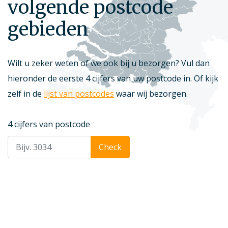
volgende postcode
gebieden
Wilt u zeker weten of we ook bij u bezorgen? Vul dan
hieronder de eerste 4 cijfers van uw postcode in. Of kijk
zelf in de
lijst van postcodes
waar wij bezorgen.
4 cijfers van postcode
Check