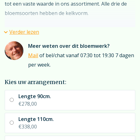
tot een vaste waarde in ons assortiment. Alle drie de
bloemsoorten hebben de kelkvorm.
Overweegt u een (bedrukt) rouwlint? Denk dan eens
Verder lezen
aan lichtgroen. U bereikt dan een zeer goede match
Meer weten over dit bloemwerk?
met de lisiantussen en lelie’s in het stuk. Maar
Mail
of bel/chat vanaf 07:30 tot 19:30 7 dagen
natuurlijk kan er veel meer; kijkt u hiervoor even bij
per week.
“rouwlint”
; u treft hier een reuzenkeuze aan linten.
Kies uw arrangement:
Lengte 90cm.
€278,00
Lengte 110cm.
€338,00