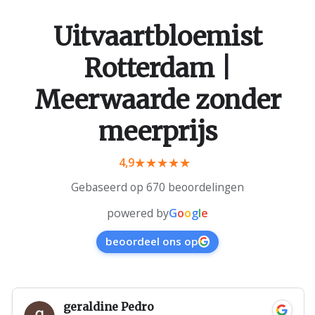
Uitvaartbloemist
Rotterdam |
Meerwaarde zonder
meerprijs
4,9
Gebaseerd op 670 beoordelingen
powered by
G
o
o
g
l
e
beoordeel ons op
geraldine Pedro