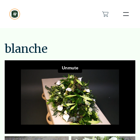
Bloemenband
Rouwlint
blanche
Inspiratie
Over ons
Het rouwboeket in hartvorm
Modern rouwbloemwerk
Contact
Orchidee rouwstuk
Van en voor kinderen rouwstuk
Feyenoord rouwstuk
Bestellen
Veldboeket