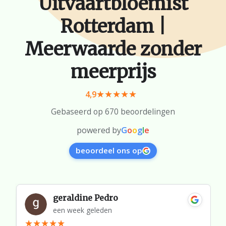
Uitvaartbloemist
Rotterdam |
Meerwaarde zonder
meerprijs
4,9
Gebaseerd op 670 beoordelingen
powered by
G
o
o
g
l
e
beoordeel ons op
geraldine Pedro
een week geleden