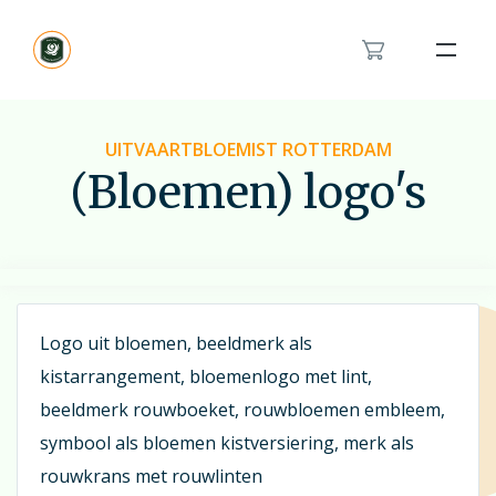
Bloemenband
Rouwlint
UITVAARTBLOEMIST ROTTERDAM
(Bloemen) logo's
Inspiratie
Over ons
Het rouwboeket in hartvorm
Modern rouwbloemwerk
Contact
Orchidee rouwstuk
Logo uit bloemen, beeldmerk als
Van en voor kinderen rouwstuk
kistarrangement, bloemenlogo met lint,
Feyenoord rouwstuk
beeldmerk rouwboeket, rouwbloemen embleem,
Bestellen
Veldboeket
symbool als bloemen kistversiering, merk als
rouwkrans met rouwlinten