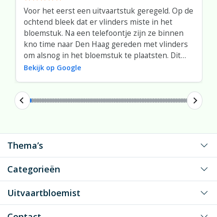
Voor het eerst een uitvaartstuk geregeld. Op de
ochtend bleek dat er vlinders miste in het
bloemstuk. Na een telefoontje zijn ze binnen
kno time naar Den Haag gereden met vlinders
om alsnog in het bloemstuk te plaatsten. Dit
was super.
Bekijk op Google
Thema’s
Voor mijn grote liefde
Categorieën
Voor mijn liefste vader/moeder
Klassiek rouwwerk
Uitvaartbloemist
Voor mijn liefste opa/oma
Speciaal gevormd rouwwerk
Voor een dierbaar persoon
Rouwwerk bestellen
Contact
Gunstig geprijsd rouwwerk