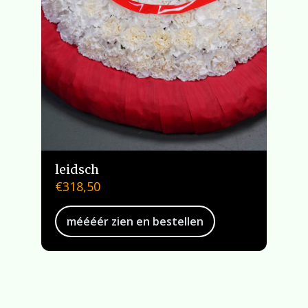
leidsch
€
318,50
méééér zien en bestellen