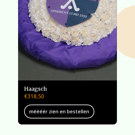
Haagsch
€
318,50
méééér zien en bestellen