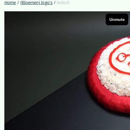
Home
/
(Bloemen) logo's
/
leidsch