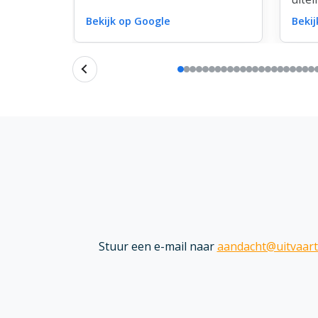
Den Haag gereden met
niet
vlinders om alsnog in het
Bekijk op Google
Beki
Dank 
bloemstuk te plaatsten. Dit was
bloe
super.
en li
Stuur een e-mail naar
aandacht@uitvaart