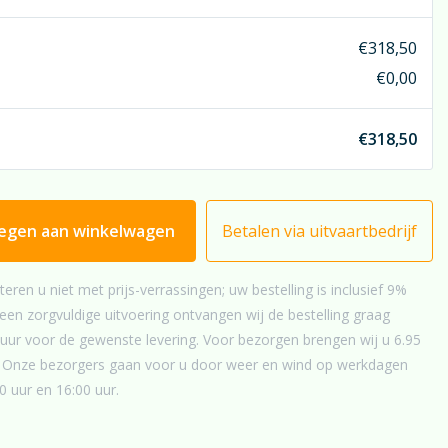
deld houdbaar.
t
€
318,50
 u een (bedrukt) rouwlint? Denk dan eens aan een
€
0,00
d lint. U bereikt dan een zeer goede match met het rood
k. Maar natuurlijk kan er veel meer; kijkt u hiervoor even
€
318,50
nt”
; u treft hier een reuzenkeuze aan linten.
egen aan winkelwagen
Betalen via uitvaartbedrijf
teren u niet met prijs-verrassingen; uw bestelling is inclusief 9%
en zorgvuldige uitvoering ontvangen wij de bestelling graag
uur voor de gewenste levering. Voor bezorgen brengen wij u 6.95
g. Onze bezorgers gaan voor u door weer en wind op werkdagen
0 uur en 16:00 uur.