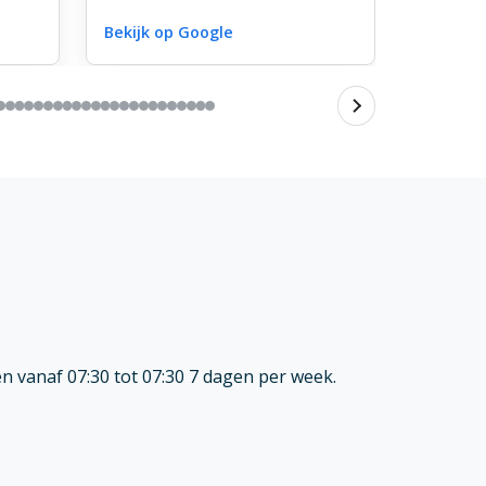
Ze hebben goed met mij mee
buquet.
gedacht en verschillende
Bekijk op Google
Bekijk o
opties besproken. De keuze
van bloemen, hoe het was
opgemaakt en de afhandeling
er omheen. Top!
Renate Nicolai
n vanaf 07:30 tot 07:30 7 dagen per week.