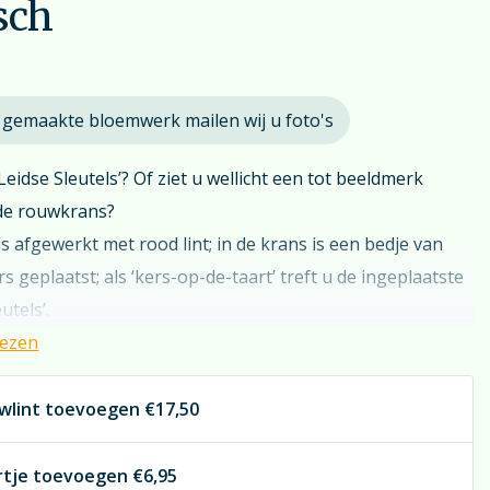
sch
 gemaakte bloemwerk mailen wij u foto's
‘Leidse Sleutels’? Of ziet u wellicht een tot beeldmerk
de rouwkrans?
s afgewerkt met rood lint; in de krans is een bedje van
rs geplaatst; als ‘kers-op-de-taart’ treft u de ingeplaatste
utels’.
lezen
ndere ideeën over een opgemaakt bloemenlogo? Bel ons
agen per week treft u een vakkundige bloemist.
wlint toevoegen
€17,50
orte steekwijze van de bloemen is dit arrangement beter
rtje toevoegen
€6,95