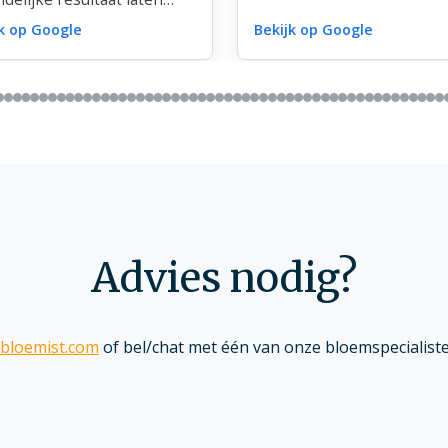
s te wensen over.
jk op Google
Bekijk op Google
voor jullie fantastische
mwerk dat met zoveel zorg
efde is gemaakt!
Advies nodig?
bloemist.com
of bel/chat met één van onze bloemspecialiste