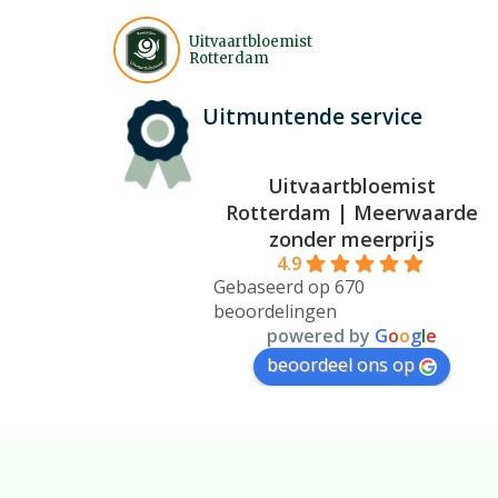
Uitvaartbloemist
Rotterdam
Uitmuntende service
Inspiratie
Wij helpen u graag op weg bij
Uitvaartbloemist
veelvoorkomende afwegingen.
Rotterdam | Meerwaarde
zonder meerprijs
4.9
Heeft u vragen?
Gebaseerd op 670
Mail
of bel/chat vanaf 07:30 tot 19:3
beoordelingen
7 dagen per week.
powered by
G
o
o
g
l
e
beoordeel ons op