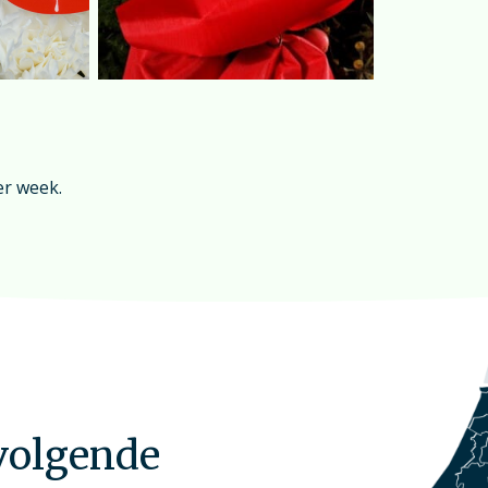
er week.
 volgende