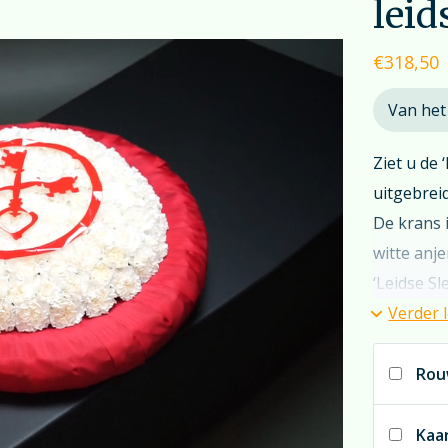
leid
€
318,50
Van het
Ziet u de 
uitgebrei
De krans i
witte anje
‘Leidse Sle
Verder 
Heeft u a
even; 7 d
Rou
Door de k
Kaa