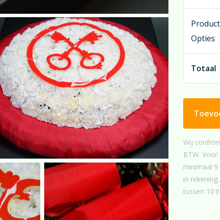
dan gemid
Produc
Overweegt
Opties
helderroo
in het stu
Totaal
bij
“rouwli
Toevo
Wij confron
BTW. Voor e
minimaal 9 
in rekenin
tussen 10:0