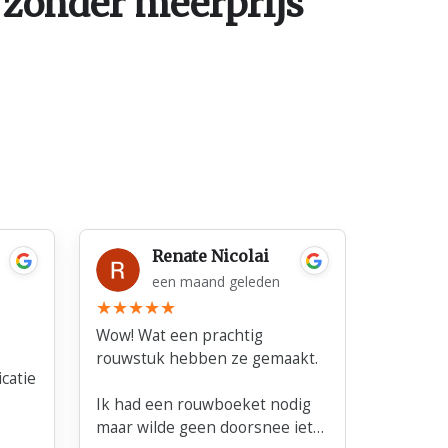
 zonder meerprijs
Renate Nicolai
een maand geleden
Wow! Wat een prachtig
Very nic
rouwstuk hebben ze gemaakt.
with flow
catie
minute'
Ik had een rouwboeket nodig
haven't 
maar wilde geen doorsnee iets.
Good pri