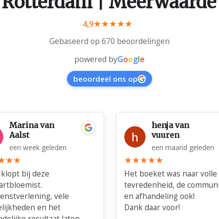
 Rotterdam | Meerwaarde
4,9
Gebaseerd op 670 beoordelingen
powered by
G
o
o
g
l
e
beoordeel ons op
Marina van
henja van
Aalst
vuuren
een week geleden
een maand geleden
 klopt bij deze
Het boeket was naar volle
artbloemist.
tevredenheid, de communi
ienstverlening, vele
en afhandeling ook!
lijkheden en het
Dank daar voor!
ndelijke resultaat laten