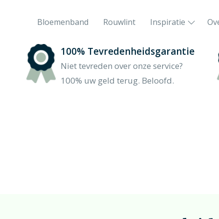
Bloemenband
Rouwlint
Inspiratie
Ov
100% Tevredenheidsgarantie
Het rouwboeket in hartvorm
Niet tevreden over onze service?
Liefdevol vormgegeven
100% uw geld terug. Beloofd.
Orchidee rouwstuk
De phalaenopsis-orchidee
0
Feyenoord rouwstuk
Sport en bloemen gaan hand in hand