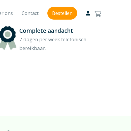
er ons
Contact
Bestellen
Complete aandacht
Modern rouwbloemwerk
7 dagen per week telefonisch
Modern geschikt
bereikbaar.
Van en voor kinderen rouwstuk
Kinderlijk mooi
Veldboeket
Bloem, bloemen, bloemenzee