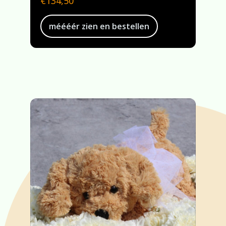
€
134,50
méééér zien en bestellen