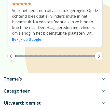
Voor het eerst een uitvaartstuk geregeld. Op de
ochtend bleek dat er vlinders miste in het
bloemstuk. Na een telefoontje zijn ze binnen
kno time naar Den Haag gereden met vlinders
om alsnog in het bloemstuk te plaatsten. Dit
was super.
Bekijk op Google
Thema’s
Voor mijn grote liefde
Categorieën
Voor mijn liefste vader/moeder
Klassiek rouwwerk
Uitvaartbloemist
Voor mijn liefste opa/oma
Speciaal gevormd rouwwerk