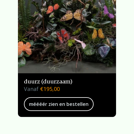
duurz (duurzaam)
Vanaf
€
195,00
méééér zien en bestellen