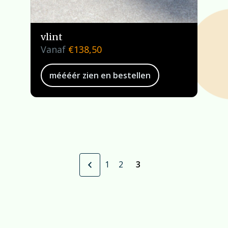
vlint
Vanaf
€
138,50
méééér zien en bestellen
1
2
3