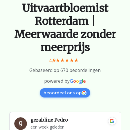
Uitvaartbloemist
Rotterdam |
Meerwaarde zonder
meerprijs
4,9
Gebaseerd op 670 beoordelingen
powered by
G
o
o
g
l
e
beoordeel ons op
geraldine Pedro
een week geleden