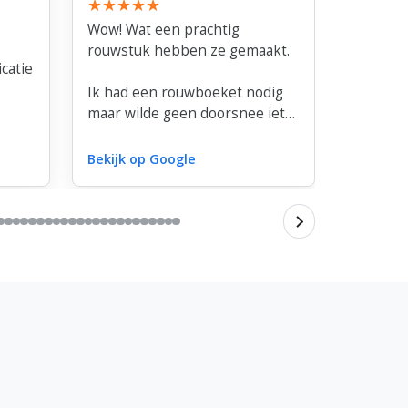
Wow! Wat een prachtig
Very nic
rouwstuk hebben ze gemaakt.
with flow
catie
minute'
Ik had een rouwboeket nodig
haven't 
maar wilde geen doorsnee iets.
Good pri
Ze hebben goed met mij mee
buquet.
gedacht en verschillende
Bekijk op Google
Bekijk o
opties besproken. De keuze
van bloemen, hoe het was
opgemaakt en de afhandeling
er omheen. Top!
Renate Nicolai