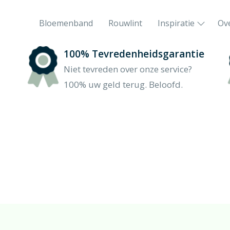
Bloemenband
Rouwlint
Inspiratie
Ov
100% Tevredenheidsgarantie
Het rouwboeket in hartvorm
Niet tevreden over onze service?
Liefdevol vormgegeven
100% uw geld terug. Beloofd.
Orchidee rouwstuk
De phalaenopsis-orchidee
0
Feyenoord rouwstuk
Sport en bloemen gaan hand in hand