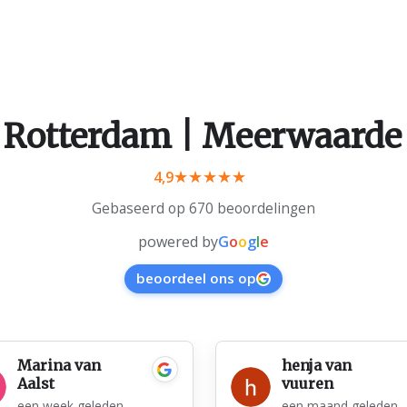
 Rotterdam | Meerwaarde
4,9
Gebaseerd op 670 beoordelingen
powered by
G
o
o
g
l
e
beoordeel ons op
Marina van
henja van
Aalst
vuuren
een week geleden
een maand geleden