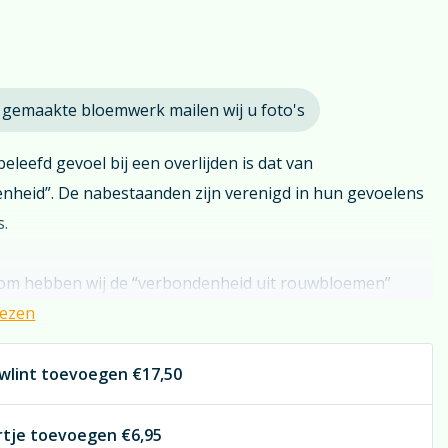
 gemaakte bloemwerk mailen wij u foto's
eleefd gevoel bij een overlijden is dat van
nheid”. De nabestaanden zijn verenigd in hun gevoelens
s.
rom hebben wij de “verbondenheid uit rouwbloemen”
en. Vaak wordt het gezien als verbinding tussen de
lezen
s; bijvoorbeeld een deel van de kinderen, een deel van de
eren en het kleine middenstukje van de
wlint toevoegen
€17,50
inkinderen… De bonte combinatie van bloemen maakt dit
gement tot een blikvanger in de aula.
rtje toevoegen
€6,95