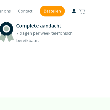
er ons
Contact
Bestellen
Complete aandacht
Modern rouwbloemwerk
7 dagen per week telefonisch
Modern geschikt
bereikbaar.
Van en voor kinderen rouwstuk
Kinderlijk mooi
Veldboeket
Bloem, bloemen, bloemenzee