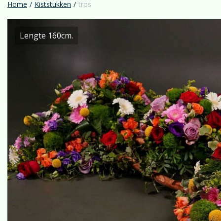
Home
/
Kiststukken
/
tros
Lengte 160cm.