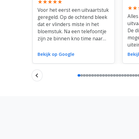
Voor het eerst een uitvaartstuk
Alles
geregeld. Op de ochtend bleek
uitva
dat er vlinders miste in het
De d
bloemstuk. Na een telefoontje
moge
zijn ze binnen kno time naar
uitei
Den Haag gereden met
niet
vlinders om alsnog in het
Bekijk op Google
Beki
Dank 
bloemstuk te plaatsten. Dit was
bloe
super.
en li