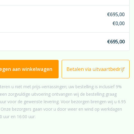
 u een (bedrukt) rouwlint? Denk dan eens aan oranje. U
t
€
695,00
an een zeer goede match met de oranje trosrozen. Maar
€
0,00
 kan er veel meer; kijkt u hiervoor even bij
“rouwlint”
; u
r een reuzenkeuze aan linten.
€
695,00
egen aan winkelwagen
Betalen via uitvaartbedrijf
teren u niet met prijs-verrassingen; uw bestelling is inclusief 9%
en zorgvuldige uitvoering ontvangen wij de bestelling graag
uur voor de gewenste levering. Voor bezorgen brengen wij u 6.95
g. Onze bezorgers gaan voor u door weer en wind op werkdagen
0 uur en 16:00 uur.