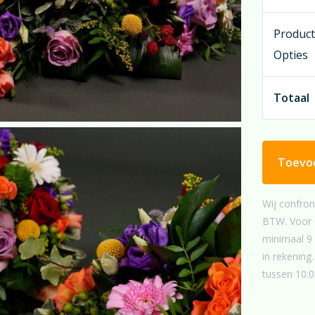
Overweegt
Produc
bereikt d
Opties
natuurlijk
treft hie
Totaal
Toevo
Wij confron
BTW. Voor e
minimaal 9 
in rekenin
tussen 10:0