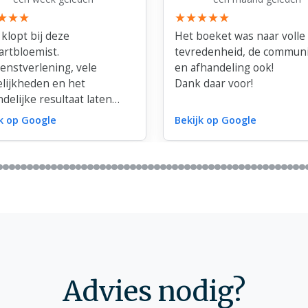
 klopt bij deze
Het boeket was naar volle
artbloemist.
tevredenheid, de communi
ienstverlening, vele
en afhandeling ook!
lijkheden en het
Dank daar voor!
ndelijke resultaat laten
s te wensen over.
jk op Google
Bekijk op Google
voor jullie fantastische
mwerk dat met zoveel zorg
efde is gemaakt!
Advies nodig?