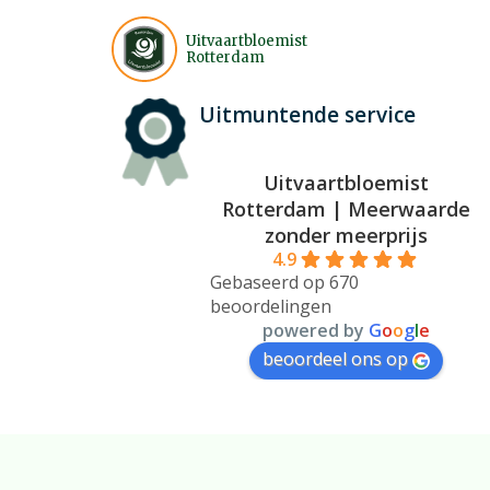
Uitvaartbloemist
Rotterdam
Uitmuntende service
Inspiratie
Wij helpen u graag op weg bij
Uitvaartbloemist
veelvoorkomende afwegingen.
Rotterdam | Meerwaarde
zonder meerprijs
4.9
Heeft u vragen?
Gebaseerd op 670
Mail
of bel/chat vanaf 07:30 tot 19:3
beoordelingen
7 dagen per week.
powered by
G
o
o
g
l
e
beoordeel ons op