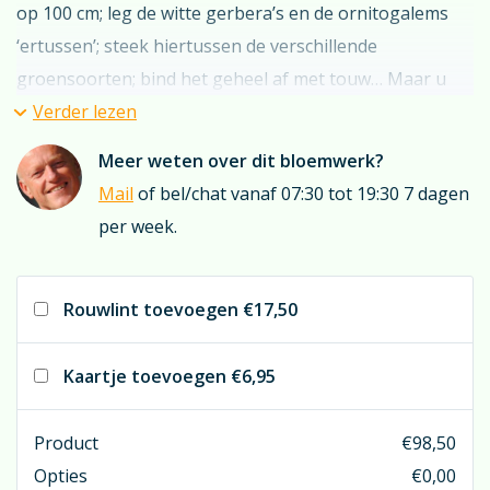
op 100 cm; leg de witte gerbera’s en de ornitogalems
‘ertussen’; steek hiertussen de verschillende
groensoorten; bind het geheel af met touw… Maar u
kunt het natuurlijk ook door ons laten maken.
Verder lezen
Meer weten over dit bloemwerk?
Dit boeket is bedoeld voor het moment van de uitvaart.
Mail
of bel/chat vanaf 07:30 tot 19:30 7 dagen
Wilt u het boeket langer bij uw dierbare? Belt u dan
per week.
even met onze rouwbloemist (7 dagen per week);
uiteraard bieden wij u dan alternatieven aan.
Rouwlint toevoegen
€17,50
Overweegt u een (bedrukt) rouwlint? Denk dan eens
aan appelgroen. U bereikt dan een zeer goede match
Kaartje toevoegen
€6,95
met de lichtgroene stelen in het stuk. Maar natuurlijk
kan er veel meer; kijkt u hiervoor even bij
“rouwlint”
; u
Product
€
98,50
treft hier een reuzenkeuze aan linten.
Opties
€
0,00