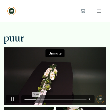
Bloemenband
Rouwlint
puur
Inspiratie
Over ons
Het rouwboeket in hartvorm
Modern rouwbloemwerk
Contact
Orchidee rouwstuk
Van en voor kinderen rouwstuk
Feyenoord rouwstuk
Bestellen
Veldboeket