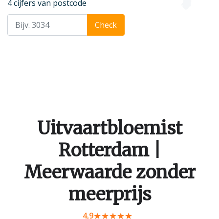
4 cijfers van postcode
Check
Uitvaartbloemist
Rotterdam |
Meerwaarde zonder
meerprijs
4,9