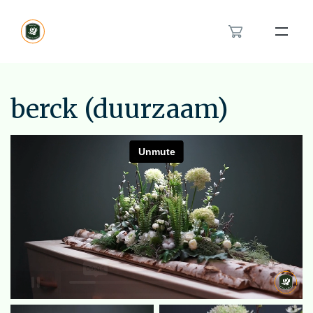
Bloemenband
Rouwlint
berck (duurzaam)
Inspiratie
Over ons
Het rouwboeket in hartvorm
Modern rouwbloemwerk
Contact
Orchidee rouwstuk
Van en voor kinderen rouwstuk
Feyenoord rouwstuk
Bestellen
Veldboeket