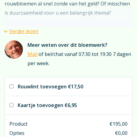
rouwbloemen al snel zonde van het geld? Of misschien
is duurzaamheid voor u een belangrijk thema?
Wat uw overwegingen ook zijn, zeker is dat u
Verder lezen
‘driedubbel-maximaal’ waarde voor uw geld gaat
Meer weten over dit bloemwerk?
krijgen.
Mail
of bel/chat vanaf 07:30 tot 19:30 7 dagen
per week.
In de produktvideo ziet u klip-en-klaar hoe het werkt;
Het kleinere arrangement (uit echte bloemen) is
geplaatst in een méér-dan-volwaardig kistarrangement
Rouwlint toevoegen
€17,50
uit zijden-bloemen. Het “natuurlijke” kleinere
arrangement blijft na de dienst bij uw dierbare; het
Kaartje toevoegen
€6,95
zijden-gedeelte gaat retour naar de Uitvaartbloemist
voor hergebruik: Zo handelt u duurzaam voor milieu &
Product
€
195,00
voor uw portemonnee….
Opties
€
0,00