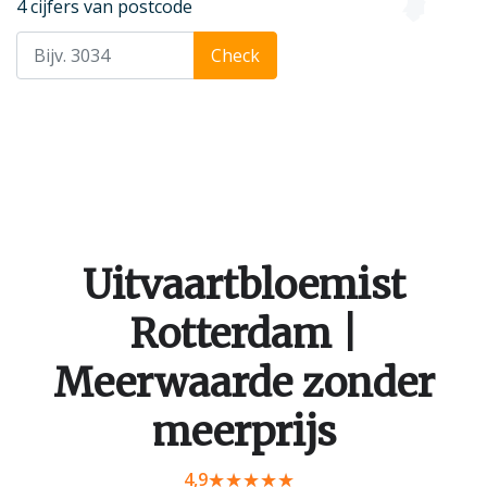
4 cijfers van postcode
Check
Uitvaartbloemist
Rotterdam |
Meerwaarde zonder
meerprijs
4,9