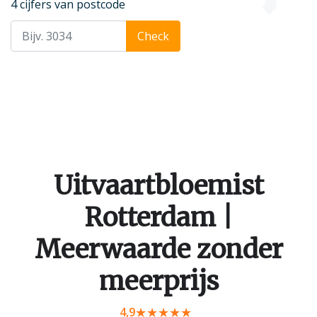
4 cijfers van postcode
Check
Uitvaartbloemist
Rotterdam |
Meerwaarde zonder
meerprijs
4,9