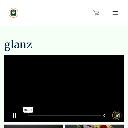
Bloemenband
Rouwlint
glanz
Inspiratie
Over ons
Het rouwboeket in hartvorm
Modern rouwbloemwerk
Contact
Orchidee rouwstuk
Van en voor kinderen rouwstuk
Feyenoord rouwstuk
Bestellen
Veldboeket