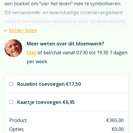
een boeket om “vier het leven” mee te symboliseren.
Dit verrassende- en levenslustige rozenarrangement
creëert een bloemen-levensloop waar de levenskracht
vanaf spat!
Verder lezen
Meer weten over dit bloemwerk?
Overweegt u een (bedrukt) rouwlint? Denk dan eens
Mail
of bel/chat vanaf 07:30 tot 19:30 7 dagen
aan bordeauxrood. U bereikt dan een zeer goede
per week.
match met de rode “red naomi” rozen in het stuk. Maar
natuurlijk kan er veel meer; kijkt u hiervoor even bij
“rouwlint”
; u treft hier een reuzenkeuze aan linten.
Rouwlint toevoegen
€17,50
Kaartje toevoegen
€6,95
Product
€
365,00
Opties
€
0,00