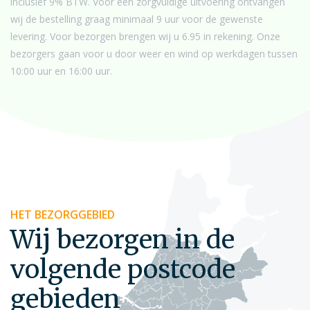
inclusief 9% BTW. Voor een zorgvuldige uitvoering ontvangen
wij de bestelling graag minimaal 9 uur voor de gewenste
levering. Voor bezorgen brengen wij u 6.95 in rekening. Onze
bezorgers gaan voor u door weer en wind op werkdagen tussen
10:00 uur en 16:00 uur.
HET BEZORGGEBIED
Wij bezorgen in de
volgende postcode
gebieden