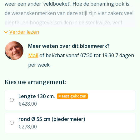
weer een ander ‘veldboeket’. Hoe de benaming ook is,
de wezenskenmerken van deze stijl zijn vier zaken; veel
diepte- en hoogteverschillen in de steekwijze, veel
bloemsoorten in kleine aantallen, weinig verwerking
Verder lezen
van groen en het
verrassingseffect voor de besteller
.
Meer weten over dit bloemwerk?
Mail
of bel/chat vanaf 07:30 tot 19:30 7 dagen
“Valt” u voor de overvloed van dit stuk? Maar wilt u een
per week.
arrangement voor
naast
de kist? Overweeg dan de
biedermeier met een doorsnede van 55 cm.
Kies uw arrangement:
Lengte 130 cm.
Meest gekozen
Overweegt u een (bedrukt) rouwlint? Denk dan eens
€428,00
aan “Fuchsia roze”. U bereikt dan een zeer goede match
met de Calla’s in het stuk. Maar natuurlijk kan er veel
rond Ø 55 cm (biedermeier)
meer; kijkt u hiervoor even bij
“rouwlint”
; u treft hier
€278,00
een reuzenkeuze aan linten.