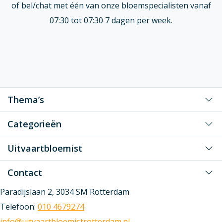
of bel/chat met één van onze bloemspecialisten vanaf
07:30 tot 07:30 7 dagen per week.
Thema’s
Voor mijn grote liefde
Categorieën
Voor mijn liefste vader/moeder
Klassiek rouwwerk
Uitvaartbloemist
Voor mijn liefste opa/oma
Speciaal gevormd rouwwerk
Voor een dierbaar persoon
Rouwwerk bestellen
Contact
Gunstig geprijsd rouwwerk
Voor onze gewaardeerde (zaken) relatie/collega
Rouwboeket bestellen
Van en voor kinderen rouwwerk
Paradijslaan 2, 3034 SM Rotterdam
Rouwstuk bestellen
Telefoon:
010 4679274
Onze rouwbloemen
info@uitvaartbloemistrotterdam.nl