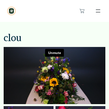
Bloemenband
Rouwlint
clou
Inspiratie
Over ons
Het rouwboeket in hartvorm
Modern rouwbloemwerk
Contact
Orchidee rouwstuk
Van en voor kinderen rouwstuk
Feyenoord rouwstuk
Bestellen
Veldboeket