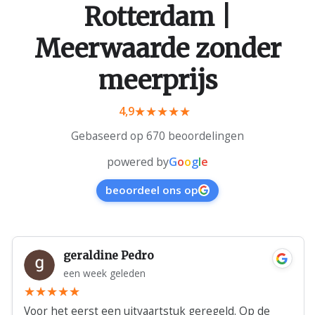
Rotterdam |
Meerwaarde zonder
meerprijs
4,9
Gebaseerd op 670 beoordelingen
powered by
G
o
o
g
l
e
beoordeel ons op
geraldine Pedro
een week geleden
Voor het eerst een uitvaartstuk geregeld. Op de