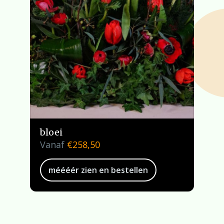
bloei
Vanaf
€
258,50
méééér zien en bestellen