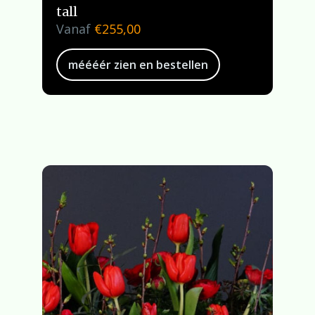
tall
Vanaf
€
255,00
méééér zien en bestellen