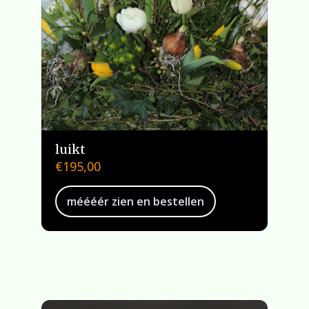
luikt
€
195,00
méééér zien en bestellen