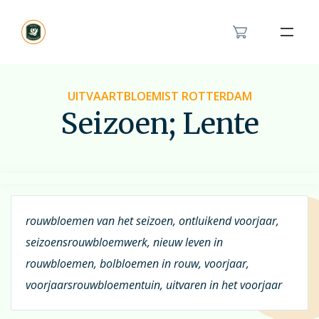
Bloemenband
Rouwlint
UITVAARTBLOEMIST ROTTERDAM
Seizoen; Lente
Inspiratie
Over ons
Het rouwboeket in hartvorm
Modern rouwbloemwerk
Contact
Orchidee rouwstuk
rouwbloemen van het seizoen, ontluikend voorjaar,
Van en voor kinderen rouwstuk
seizoensrouwbloemwerk, nieuw leven in
Feyenoord rouwstuk
rouwbloemen, bolbloemen in rouw, voorjaar,
Bestellen
Veldboeket
voorjaarsrouwbloementuin, uitvaren in het voorjaar