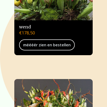
wend
€
178,50
méééér zien en bestellen