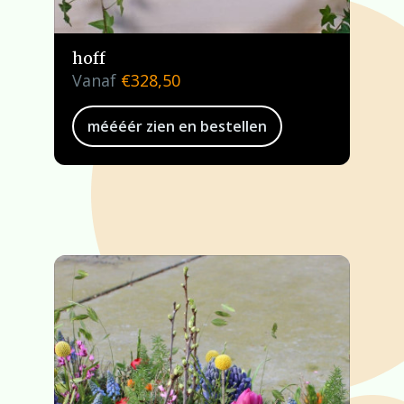
hoff
Vanaf
€
328,50
méééér zien en bestellen