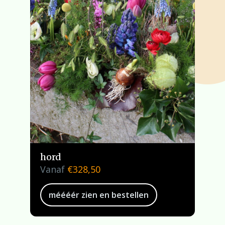
hord
Vanaf
€
328,50
méééér zien en bestellen