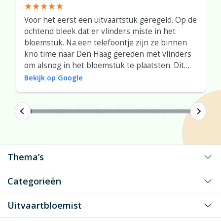
Voor het eerst een uitvaartstuk geregeld. Op de
ochtend bleek dat er vlinders miste in het
bloemstuk. Na een telefoontje zijn ze binnen
kno time naar Den Haag gereden met vlinders
om alsnog in het bloemstuk te plaatsten. Dit
was super.
Bekijk op Google
Thema’s
Voor mijn grote liefde
Categorieën
Voor mijn liefste vader/moeder
Klassiek rouwwerk
Uitvaartbloemist
Voor mijn liefste opa/oma
Speciaal gevormd rouwwerk
Voor een dierbaar persoon