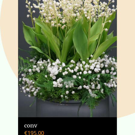
conv
€
195,00