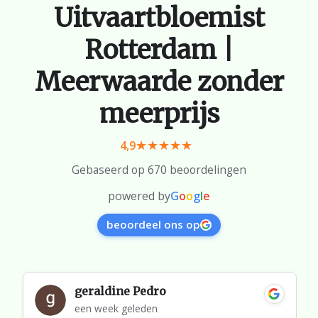
Uitvaartbloemist
Rotterdam |
Meerwaarde zonder
meerprijs
4,9
Gebaseerd op 670 beoordelingen
powered by
G
o
o
g
l
e
beoordeel ons op
geraldine Pedro
een week geleden