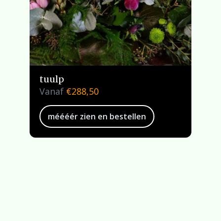
tuulp
Vanaf
€
288,50
méééér zien en bestellen