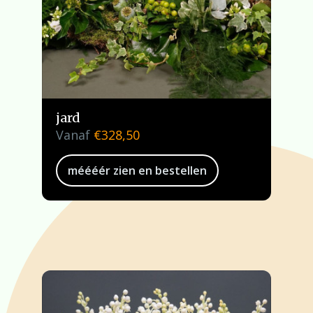
jard
Vanaf
€
328,50
méééér zien en bestellen