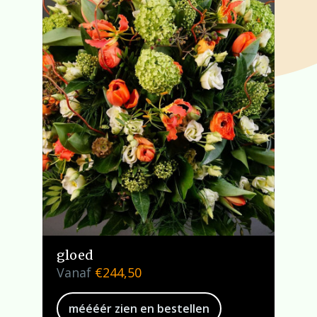
gloed
Vanaf
€
244,50
méééér zien en bestellen